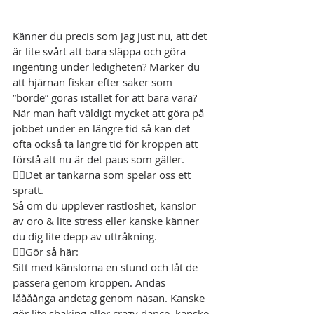
Känner du precis som jag just nu, att det 
är lite svårt att bara släppa och göra 
ingenting under ledigheten? Märker du 
att hjärnan fiskar efter saker som 
”borde” göras istället för att bara vara? 
När man haft väldigt mycket att göra på 
jobbet under en längre tid så kan det 
ofta också ta längre tid för kroppen att 
förstå att nu är det paus som gäller. 
👉🏽Det är tankarna som spelar oss ett 
spratt. 
Så om du upplever rastlöshet, känslor 
av oro & lite stress eller kanske känner 
du dig lite depp av uttråkning. 
👉🏽Gör så här:
Sitt med känslorna en stund och låt de 
passera genom kroppen. Andas
låååånga andetag genom näsan. Kanske 
gör lite shaking eller crazy dance, kanske 