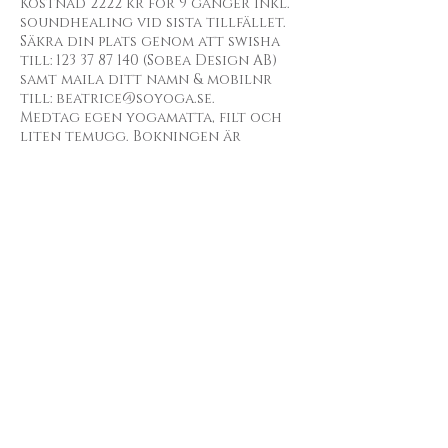
Kostnad 2222 kr för 9 gånger inkl.
soundhealing vid sista tillfället.
Säkra din plats genom att swisha
till: 123 37 87 140 (Sobea Design AB)
samt maila ditt namn & mobilnr
till: beatrice@soyoga.se.
Medtag egen yogamatta, filt och
liten temugg. Bokningen är
bindande.
BOKA
Vill du få mina mjuka brev
ibland?
(utskick görs max 1 gång/månad)